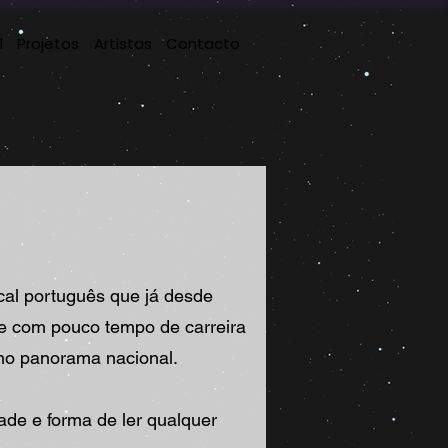
l
Projetos
Artistas
Contacto
al português que já desde
e com pouco tempo de carreira
s no panorama nacional.
dade e forma de ler qualquer